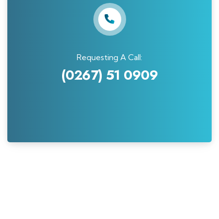
Requesting A Call:
(0267) 51 0909