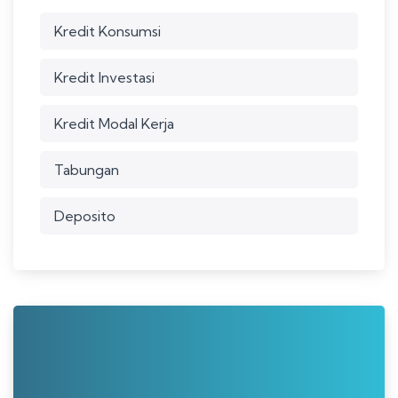
Kredit Konsumsi
Kredit Investasi
Kredit Modal Kerja
Tabungan
Deposito