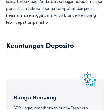
solusi terbaik bagi Anda, baik sebagai individu maupun
perusahaan. Nikmati bunga kompetitif dan jaminan
keamanan, sehingga dana Anda bisa berkembang
lebih cepat tanpa risiko.
Keuntungan Deposito
Bunga Bersaing
BPR Hagati memberikan bunga Deposito