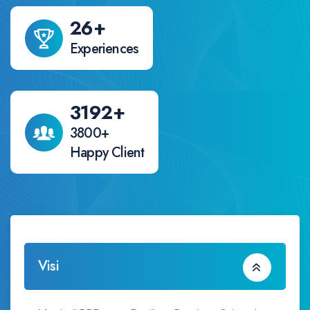
29
+
Experiences
3534
+
3800+
Happy Client
Visi