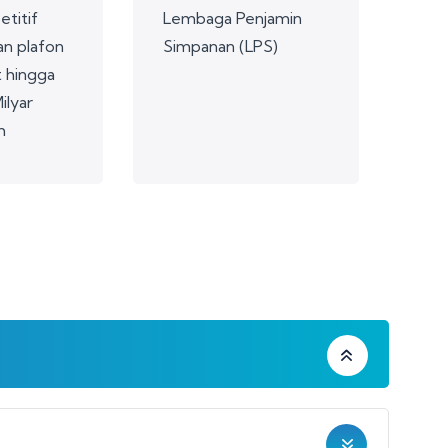
titif
Lembaga Penjamin
n plafon
Simpanan (LPS)
t hingga
ilyar
h