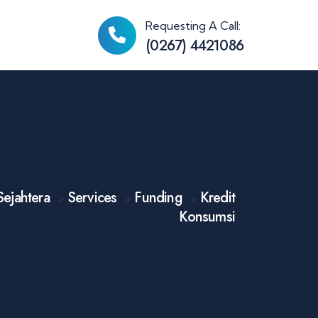
Requesting A Call:
(0267) 4421086
ejahtera
Services
Funding
Kredit
>
>
>
Konsumsi