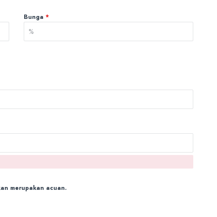
Bunga
*
ukan merupakan acuan.