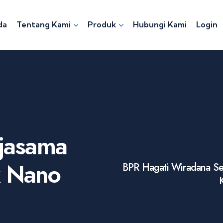
da
Tentang Kami
Produk
Hubungi Kami
Login
rjasama
k Nano
BPR Hagati Wiradana Se