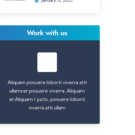
January 13, 2025
Work with us
Aliquam posuere loborti viverra atti
ullamcer posuere viverra .Aliquam
er.Aliquam r justo, posuere loborti
viverra atti ullam